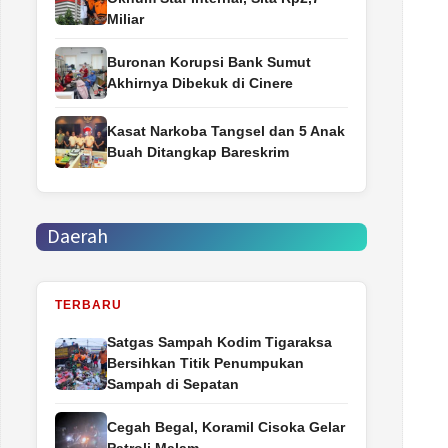
Miliar
Buronan Korupsi Bank Sumut
Akhirnya Dibekuk di Cinere
Kasat Narkoba Tangsel dan 5 Anak
Buah Ditangkap Bareskrim
Daerah
TERBARU
Satgas Sampah Kodim Tigaraksa
Bersihkan Titik Penumpukan
Sampah di Sepatan
Cegah Begal, Koramil Cisoka Gelar