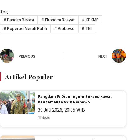
Tag
#
Dandim Bekasi
#
Ekonomi Rakyat
#
KDKMP
#
Koperasi Merah Putih
#
Prabowo
#
TNI
PREVIOUS
NEXT
Artikel Populer
Pangdam IV Diponegoro Sukses Kawal
Pengamanan VVIP Prabowo
30 Juli 2026, 20:35 WIB
48 views