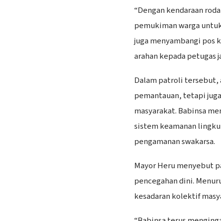
“Dengan kendaraan roda 
pemukiman warga untuk 
juga menyambangi pos 
arahan kepada petugas j
Dalam patroli tersebut, 
pemantauan, tetapi jug
masyarakat. Babinsa me
sistem keamanan lingkun
pengamanan swakarsa.
Mayor Heru menyebut pa
pencegahan dini. Menuru
kesadaran kolektif masy
“Babinsa terus menginga