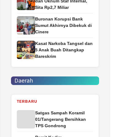
dan Oknum Staf Internal,
Sita Rp2,7 Miliar
Buronan Korupsi Bank
Sumut Akhirnya Dibekuk di
Cinere
Kasat Narkoba Tangsel dan
5 Anak Buah Ditangkap
Bareskrim
Daerah
TERBARU
Satgas Sampah Koramil
01/Tangerang Bersihkan
TPS Gondrong