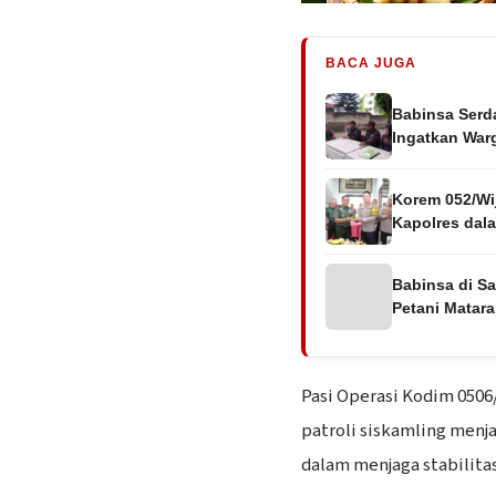
BACA JUGA
Babinsa Serda
Ingatkan Wa
Korem 052/Wi
Kapolres dal
Babinsa di S
Petani Matar
Pasi Operasi Kodim 0506
patroli siskamling menj
dalam menjaga stabilita