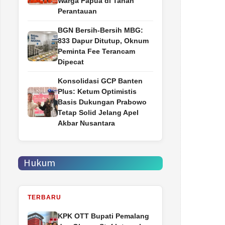
Warga Papua di Tanah
Perantauan
BGN Bersih-Bersih MBG:
833 Dapur Ditutup, Oknum
Peminta Fee Terancam
Dipecat
Konsolidasi GCP Banten
Plus: Ketum Optimistis
Basis Dukungan Prabowo
Tetap Solid Jelang Apel
Akbar Nusantara
Hukum
TERBARU
‎KPK OTT Bupati Pemalang