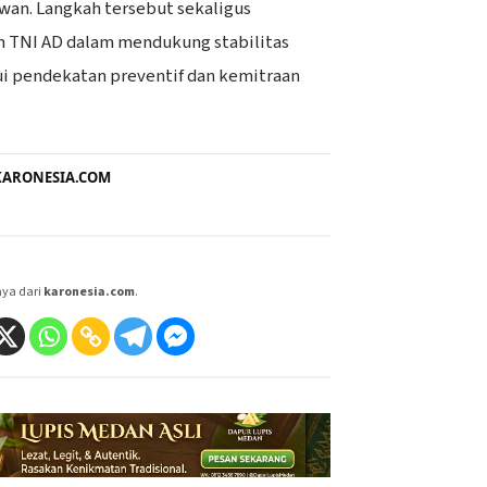
rawan. Langkah tersebut sekaligus
TNI AD dalam mendukung stabilitas
i pendekatan preventif dan kemitraan
i KARONESIA.COM
aya dari
karonesia.com
.