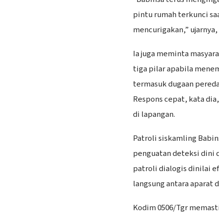
pintu rumah terkunci sa
mencurigakan,” ujarnya,
Ia juga meminta masyara
tiga pilar apabila men
termasuk dugaan pereda
Respons cepat, kata di
di lapangan.
Patroli siskamling Babin
penguatan deteksi dini d
patroli dialogis dinila
langsung antara aparat d
Kodim 0506/Tgr memastik