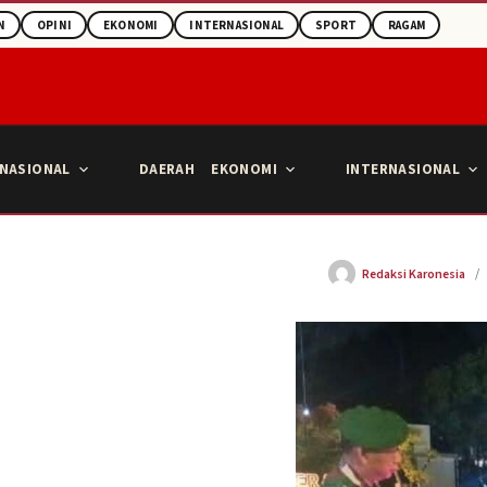
N
OPINI
EKONOMI
INTERNASIONAL
SPORT
RAGAM
NASIONAL
DAERAH
EKONOMI
INTERNASIONAL
Redaksi Karonesia