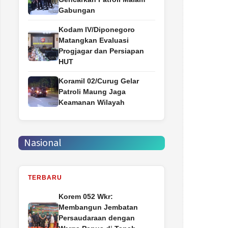
Gabungan
Kodam IV/Diponegoro
Matangkan Evaluasi
Progjagar dan Persiapan
HUT
Koramil 02/Curug Gelar
Patroli Maung Jaga
Keamanan Wilayah
Nasional
TERBARU
Korem 052 Wkr:
Membangun Jembatan
Persaudaraan dengan