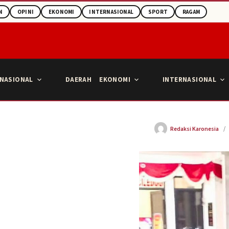
N
OPINI
EKONOMI
INTERNASIONAL
SPORT
RAGAM
NASIONAL
DAERAH
EKONOMI
INTERNASIONAL
Redaksi Karonesia