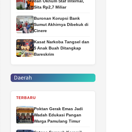
dan Oknum Staf Internal,
Sita Rp2,7 Miliar
Buronan Korupsi Bank
Sumut Akhirnya Dibekuk di
Cinere
Kasat Narkoba Tangsel dan
5 Anak Buah Ditangkap
Bareskrim
Daerah
TERBARU
Poktan Gerak Emas Jadi
Wadah Edukasi Pangan
Warga Pamulang Timur