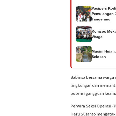
Pasipers Kod
Pemulangan J
Tangerang
Komsos Mekars
Warga
Musim Hujan,
Selokan
Babinsa bersama warga
lingkungan dan memanta
potensi gangguan keam
Perwira Seksi Operasi (
Heru Susanto mengataka