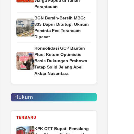
Warga Papua di Tanah
Perantauan
BGN Bersih-Bersih MBG:
833 Dapur Ditutup, Oknum
Peminta Fee Terancam
Dipecat
Konsolidasi GCP Banten
Plus: Ketum Optimistis
Basis Dukungan Prabowo
Tetap Solid Jelang Apel
Akbar Nusantara
Hukum
TERBARU
‎KPK OTT Bupati Pemalang