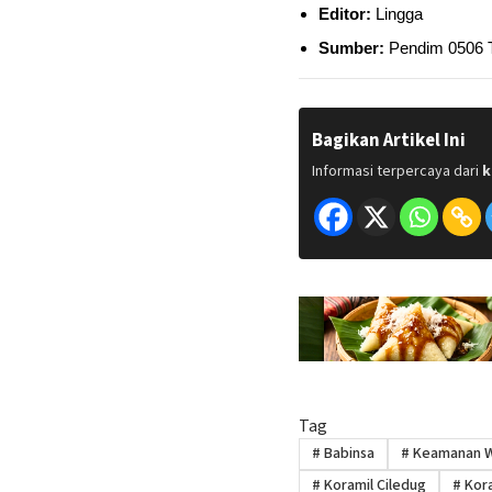
Editor:
Lingga
Sumber:
Pendim 0506 
Bagikan Artikel Ini
Informasi terpercaya dari
k
Tag
#
Babinsa
#
Keamanan W
#
Koramil Ciledug
#
Kora