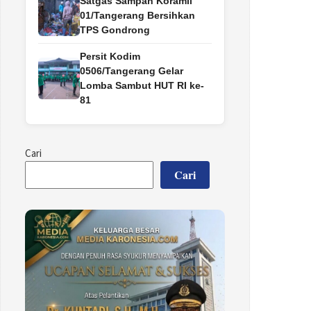
Satgas Sampah Koramil
01/Tangerang Bersihkan
TPS Gondrong
Persit Kodim
0506/Tangerang Gelar
Lomba Sambut HUT RI ke-
81
Cari
Cari