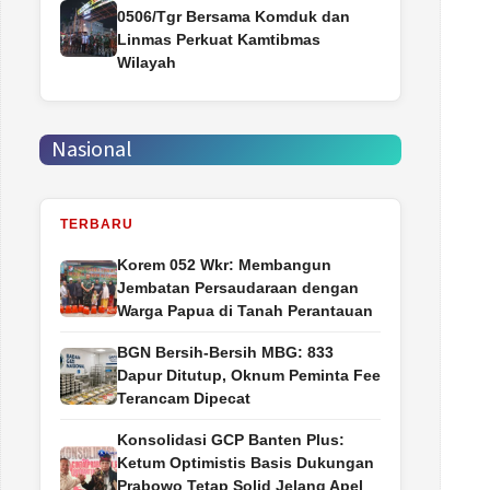
0506/Tgr Bersama Komduk dan
Linmas Perkuat Kamtibmas
Wilayah
Nasional
TERBARU
Korem 052 Wkr: Membangun
Jembatan Persaudaraan dengan
Warga Papua di Tanah Perantauan
BGN Bersih-Bersih MBG: 833
Dapur Ditutup, Oknum Peminta Fee
Terancam Dipecat
Konsolidasi GCP Banten Plus:
Ketum Optimistis Basis Dukungan
Prabowo Tetap Solid Jelang Apel