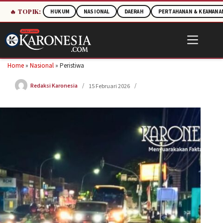
🔥 TOPIK:
HUKUM
NASIONAL
DAERAH
PERTAHANAN & KEAMANA
Skip
to
content
Home
»
Nasional
»
Peristiwa
Redaksi Karonesia
15 Februari 2026