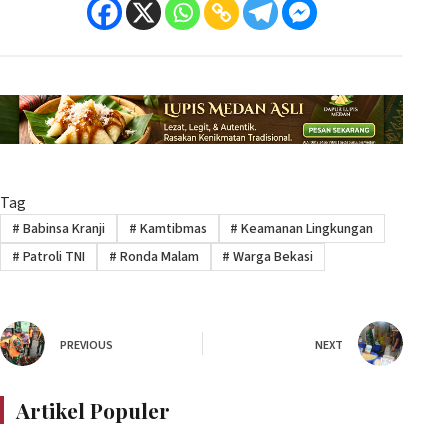
Tag
#
Babinsa Kranji
#
Kamtibmas
#
Keamanan Lingkungan
#
Patroli TNI
#
Ronda Malam
#
Warga Bekasi
PREVIOUS
NEXT
Artikel Populer