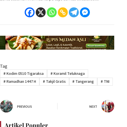
Tag
#
Kodim 0510 Tigaraksa
#
Koramil Teluknaga
#
Ramadhan 1447 H
#
Takjil Gratis
#
Tangerang
#
TNI
PREVIOUS
NEXT
Artikel Populer