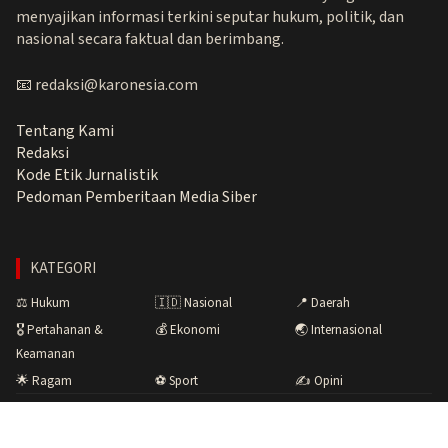
menyajikan informasi terkini seputar hukum, politik, dan
nasional secara faktual dan berimbang.
📧 redaksi@karonesia.com
Tentang Kami
Redaksi
Kode Etik Jurnalistik
Pedoman Pemberitaan Media Siber
KATEGORI
⚖️ Hukum
🇮🇩 Nasional
📍 Daerah
🎖️ Pertahanan &
💰 Ekonomi
🌏 Internasional
Keamanan
🌟 Ragam
⚽ Sport
✍️ Opini
Copyright © 2026 Karonesia.com · Menyuarakan Fakta,
Membangun Bangsa