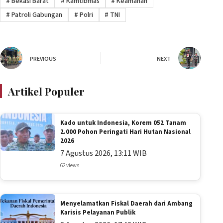
#
Bekasi Barat
#
Kamtibmas
#
Keamanan
#
Patroli Gabungan
#
Polri
#
TNI
PREVIOUS
NEXT
Artikel Populer
Kado untuk Indonesia, Korem 052 Tanam
2.000 Pohon Peringati Hari Hutan Nasional
2026
7 Agustus 2026, 13:11 WIB
62 views
Menyelamatkan Fiskal Daerah dari Ambang
Karisis Pelayanan Publik