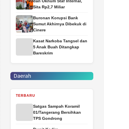
dan Oknum Staf Internal,
Sita Rp2,7 Miliar
Buronan Korupsi Bank
Sumut Akhirnya Dibekuk di
Cinere
Kasat Narkoba Tangsel dan
5 Anak Buah Ditangkap
Bareskrim
Daerah
TERBARU
Satgas Sampah Koramil
01/Tangerang Bersihkan
TPS Gondrong