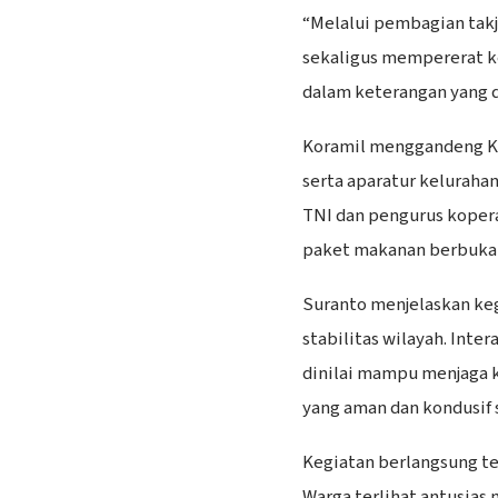
“Melalui pembagian takji
sekaligus mempererat k
dalam keterangan yang d
Koramil menggandeng Ko
serta aparatur keluraha
TNI dan pengurus kopera
paket makanan berbuka 
Suranto menjelaskan keg
stabilitas wilayah. Inte
dinilai mampu menjaga 
yang aman dan kondusif
Kegiatan berlangsung te
Warga terlihat antusias