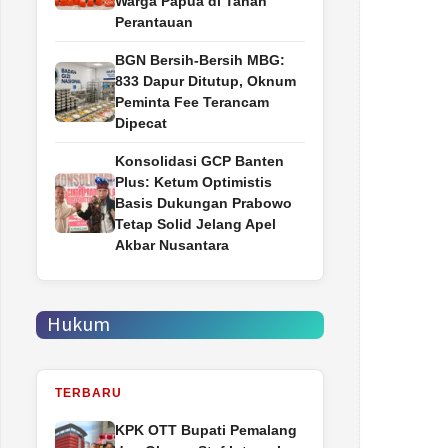
Warga Papua di Tanah
Perantauan
BGN Bersih-Bersih MBG:
833 Dapur Ditutup, Oknum
Peminta Fee Terancam
Dipecat
Konsolidasi GCP Banten
Plus: Ketum Optimistis
Basis Dukungan Prabowo
Tetap Solid Jelang Apel
Akbar Nusantara
Hukum
TERBARU
‎KPK OTT Bupati Pemalang