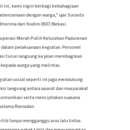
l ini, kami ingin berbagi kebahagiaan
ebersamaan dengan warga,” ujar Suranto
iterima dari Kodim 0507/Bekasi.
perasi Merah Putih Kelurahan Padurenan
n dalam pelaksanaan kegiatan. Personel
si turun langsung ke jalan membagikan
kepada warga yang melintas.
iatan sosial seperti ini juga mendukung
raksi langsung antara aparat dan masyarakat
komunikasi serta menciptakan suasana
 selama Ramadan.
rtib tanpa mengganggu arus lalu lintas.
 menerima paket takjil dan menyampaikan