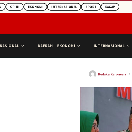
N
OPINI
EKONOMI
INTERNASIONAL
SPORT
RAGAM
NASIONAL
DAERAH
EKONOMI
INTERNASIONAL
Redaksi Karonesia