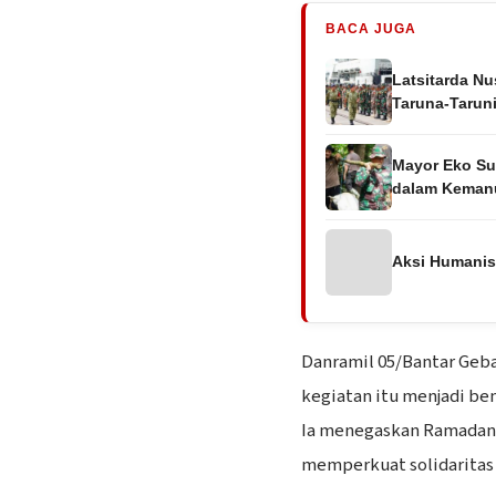
BACA JUGA
Latsitarda Nu
Taruna-Tarun
Mayor Eko Su
dalam Keman
Aksi Humanis 
Danramil 05/Bantar Geb
kegiatan itu menjadi be
Ia menegaskan Ramadan 
memperkuat solidaritas 