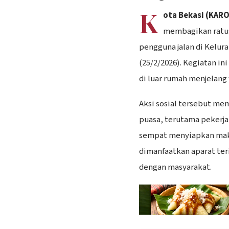
K
ota Bekasi (KAR
membagikan ratus
pengguna jalan di Kelur
(25/2/2026). Kegiatan i
di luar rumah menjelang
Aksi sosial tersebut m
puasa, terutama pekerja
sempat menyiapkan ma
dimanfaatkan aparat te
dengan masyarakat.