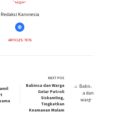
Redaksi Karonesia
ARTICLES: 7876
NEXT
POS
Babinsa dan Warga
amil
Gelar Patroli
at
Siskamling,
rsama
Tingkatkan
Keamanan Malam