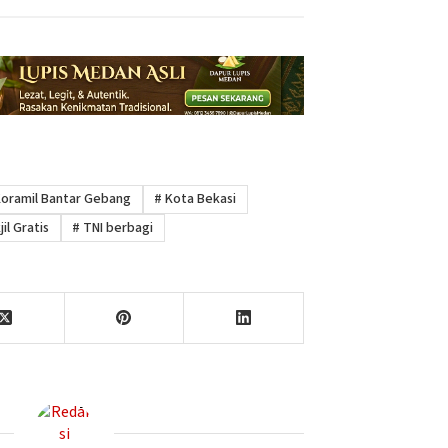
oramil Bantar Gebang
#
Kota Bekasi
il Gratis
#
TNI berbagi