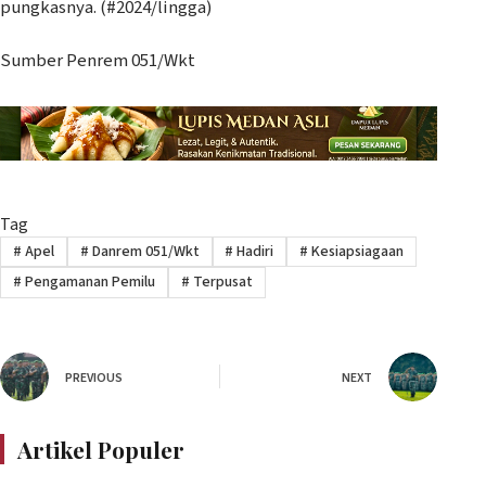
pungkasnya. (#2024/lingga)
Sumber Penrem 051/Wkt
Tag
#
Apel
#
Danrem 051/Wkt
#
Hadiri
#
Kesiapsiagaan
#
Pengamanan Pemilu
#
Terpusat
PREVIOUS
NEXT
Artikel Populer