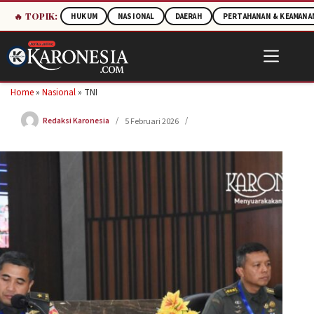
🔥 TOPIK:
HUKUM
NASIONAL
DAERAH
PERTAHANAN & KEAMANA
Skip
to
content
Home
»
Nasional
»
TNI
Redaksi Karonesia
5 Februari 2026