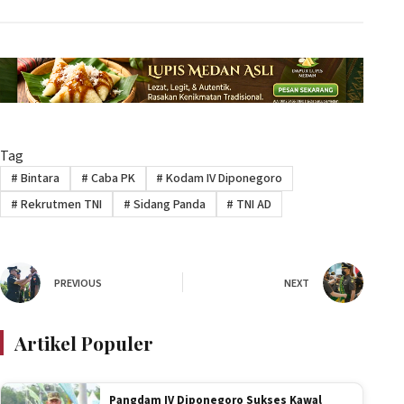
Tag
#
Bintara
#
Caba PK
#
Kodam IV Diponegoro
#
Rekrutmen TNI
#
Sidang Panda
#
TNI AD
PREVIOUS
NEXT
Artikel Populer
Pangdam IV Diponegoro Sukses Kawal