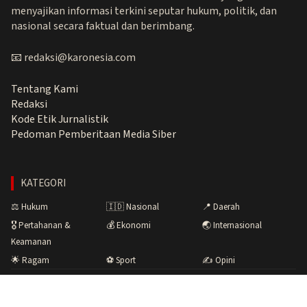
menyajikan informasi terkini seputar hukum, politik, dan
nasional secara faktual dan berimbang.
📧 redaksi@karonesia.com
Tentang Kami
Redaksi
Kode Etik Jurnalistik
Pedoman Pemberitaan Media Siber
KATEGORI
⚖️ Hukum
🇮🇩 Nasional
📍 Daerah
🎖️ Pertahanan &
💰 Ekonomi
🌏 Internasional
Keamanan
🌟 Ragam
⚽ Sport
✍️ Opini
Copyright © 2026 Karonesia.com · Menyuarakan Fakta,
Membangun Bangsa