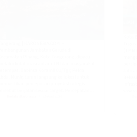
Kota 
Tangerang | KARONESIA.COM –
Tugas
Pembangunan Jembatan Garuda di
(TMMD
Kecamatan Pinang, Kota Tangerang, dipacu
mengak
melalui kolaborasi antara TNI dan masyarakat
bertip
setempat. Babinsa Koramil 01/Tgr, Pelda
Jatira
bdul Munir, turun langsung ke lokasi untuk
Bekasi
memastikan percepatan proyek strategis
infras
ersebut berjalan sesuai target. ‎Percepatan…
sasar
Redaksi Karonesia
26 April 2026
Re