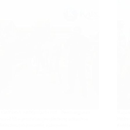
TIGARAKSA. KARONESIA.COM – Pembangunan
Madiu
empat titik jembatan penghubung antardesa
Milite
di Kecamatan Kosambi, Kabupaten
Kolon