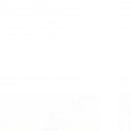
Tangerang, yang dilaksanakan Koramil
langs
01/Teluknaga Kodim 0510/Tigaraksa, kini
Garuda
hampir mencapai penyelesaian. Program
Dolopo
konstruksi ini menjadi bagian dari komitmen
Jembat
TNI Angkatan Darat dalam mendukung
pengh
percepatan infrastruktur kawasan pedesaan…
Re
Redaksi Karonesia
25 Juni 2026
Jembatan Garuda Blitar Jadi Prioritas
Satga
Danrem Untoro
Pemba