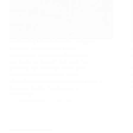
Kota Bekasi | KARONESIA.COM – Program
TMMD Ke-128 Kodim 0507 Bekasi
mencatatkan progres signifikan dalam
pembangunan Rumah Tidak Layak Huni
(Rutilahu) dan perbaikan infrastruktur
drainase di wilayah sasaran, Selasa
A
(29/4/2026). Perubahan nyata mulai terlihat di
lapangan: struktur bangunan yang
t
sebelumnya…
Redaksi Karonesia
30 April 2026