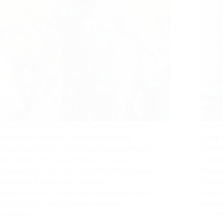
Blitar | KARONESIA.COM – Sebuah jembatan
Kota 
sesek dalam kondisi memprihatinkan di
(Satg
Kelurahan Sentul, Kecamatan Kepanjenkidul,
(TMMD
ota Blitar, menuai perhatian serius dari
mempe
Komandan Korem (Danrem) 081/Dhrobyaksa
Kelura
Jaya (DSJ), Kolonel Arm Untoro
(2/5/2
ariyanto.‎‎Turun langsung ke lapangan, Rabu
salah 
(6/5/2026), ia menyimpulkan bahwa
ditar
jembatan…
Re