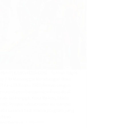
Bekasi | KARONESIA.COM – Satuan Tugas
as) TNI Manunggal Membangun Desa
) Ke-128 Kodim 0507/Bekasi tengah
rcepat pembangunan saluran air di
han Jatirangga, Kota Bekasi, Sabtu
026). Proyek infrastruktur ini menjadi
satu sasaran fisik utama program yang
getkan…
daksi Karonesia
2 Mei 2026