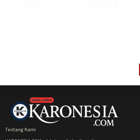
Kota Bekasi | KARONESIA.COM – Program TNI
Manunggal Membangun Desa (TMMD) ke-128
Kodim 0507 Kota Bekasi dibuka, Rabu
(22/4/2026). Upacara pembukaan digelar di
Lapangan Sepak Bola Kelurahan Jatirangga,
Kecamatan Jatisampurna, dan ditandai
dengan komitmen bersama antara
pemerintah daerah dan Kodim…
Redaksi Karonesia
22 April 2026
Tentang Kami