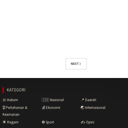
NEXT
KATEGORI
⚖️ Hukum
🇮🇩 Nasional
📍 Daerah
🎖️ Pertahanan &
💰 Ekonomi
🌏 Internasional
Keamanan
🌟 Ragam
⚽ Sport
✍️ Opini