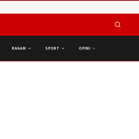
RAGAM
SPORT
OPINI
ARTIKEL POPU
tan Garuda Hubungkan Madiun-
ogo, Pangkas Jarak 8 Km