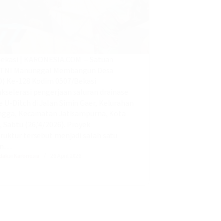
Bekasi | KARONESIA.COM – Satuan
 TNI Manunggal Membangun Desa
) Ke-128 Kodim 0507/Bekasi
selerasi pengerjaan saluran drainase
e U-Ditch di Jalan Simin Gaer, Kelurahan
ngga, Kecamatan Jatisampurna, Kota
, Sabtu (26/4/2026). Proyek
truktur tersebut menjadi salah satu
an…
daksi Karonesia
26 April 2026