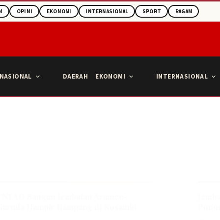
N
OPINI
EKONOMI
INTERNASIONAL
SPORT
RAGAM
NASIONAL
DAERAH
EKONOMI
INTERNASIONAL
TNI AD Bangun Jembatan Aramco-
Jemba
Garuda Hampir Rampung di Kosambi
Ponor