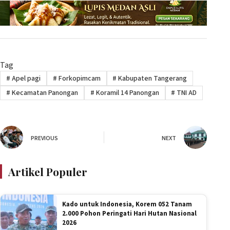
Tag
#
Apel pagi
#
Forkopimcam
#
Kabupaten Tangerang
#
Kecamatan Panongan
#
Koramil 14 Panongan
#
TNI AD
PREVIOUS
NEXT
Artikel Populer
Kado untuk Indonesia, Korem 052 Tanam
2.000 Pohon Peringati Hari Hutan Nasional
2026