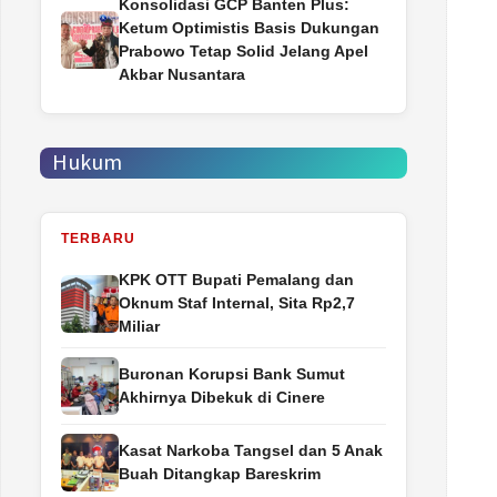
Konsolidasi GCP Banten Plus:
Ketum Optimistis Basis Dukungan
Prabowo Tetap Solid Jelang Apel
Akbar Nusantara
Hukum
TERBARU
‎KPK OTT Bupati Pemalang dan
Oknum Staf Internal, Sita Rp2,7
Miliar
Buronan Korupsi Bank Sumut
Akhirnya Dibekuk di Cinere
Kasat Narkoba Tangsel dan 5 Anak
Buah Ditangkap Bareskrim