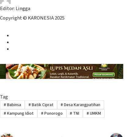
Editor: Lingga
Copyright © KARONESIA 2025
Facebook
Twitter
Instagram
Tag
#
Babinsa
#
Batik Ciprat
#
Desa Karangpatihan
#
Kampung Idiot
#
Ponorogo
#
TNI
#
UMKM