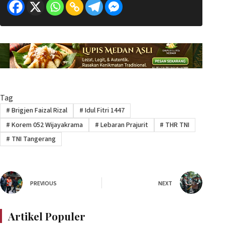
Tag
#
Brigjen Faizal Rizal
#
Idul Fitri 1447
#
Korem 052 Wijayakrama
#
Lebaran Prajurit
#
THR TNI
#
TNI Tangerang
PREVIOUS
NEXT
Artikel Populer