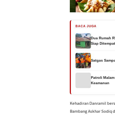
BACA JUGA
Dua Rumah R
Siap Ditempat
Satgas Sampa
Patroli Malam
Keamanan
Kehadiran Danramil ber
Bambang Askhar Sodiq d