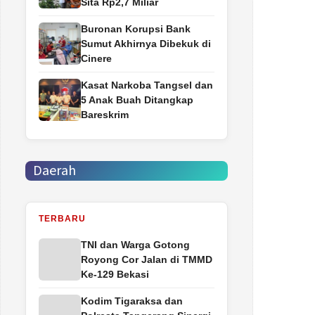
Sita Rp2,7 Miliar
Buronan Korupsi Bank
Sumut Akhirnya Dibekuk di
Cinere
Kasat Narkoba Tangsel dan
5 Anak Buah Ditangkap
Bareskrim
Daerah
TERBARU
TNI dan Warga Gotong
Royong Cor Jalan di TMMD
Ke-129 Bekasi
Kodim Tigaraksa dan