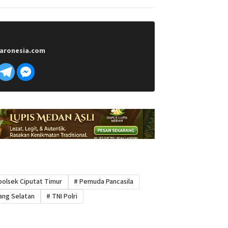
aronesia.com
olsek Ciputat Timur
#
Pemuda Pancasila
ng Selatan
#
TNI Polri