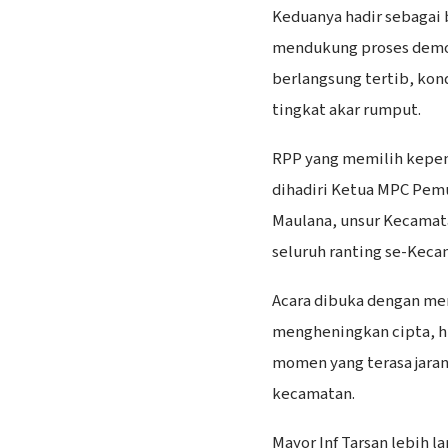
Keduanya hadir sebagai
mendukung proses demok
berlangsung tertib, kon
tingkat akar rumput.
RPP yang memilih kepeng
dihadiri Ketua MPC Pemu
Maulana, unsur Kecamata
seluruh ranting se-Keca
Acara dibuka dengan men
mengheningkan cipta, h
momen yang terasa jaran
kecamatan.
Mayor Inf Tarsan lebih 