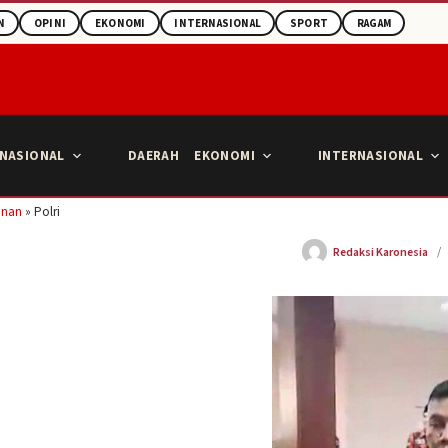
N
OPINI
EKONOMI
INTERNASIONAL
SPORT
RAGAM
NASIONAL
DAERAH
EKONOMI
INTERNASIONAL
anan
»
Polri
Redaksi Karonesia