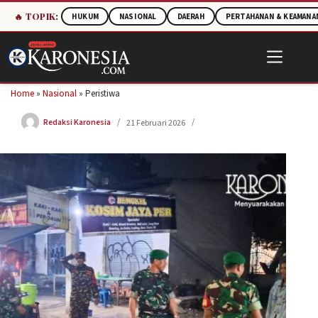
🔥 TOPIK:
HUKUM
NASIONAL
DAERAH
PERTAHANAN & KEAMANA
Skip
to
content
Home
»
Nasional
»
Peristiwa
Redaksi Karonesia
21 Februari 2026