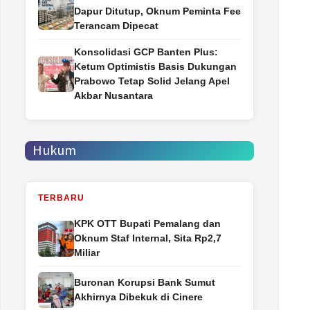
Dapur Ditutup, Oknum Peminta Fee
Terancam Dipecat
Konsolidasi GCP Banten Plus:
Ketum Optimistis Basis Dukungan
Prabowo Tetap Solid Jelang Apel
Akbar Nusantara
Hukum
TERBARU
‎KPK OTT Bupati Pemalang dan
Oknum Staf Internal, Sita Rp2,7
Miliar
Buronan Korupsi Bank Sumut
Akhirnya Dibekuk di Cinere