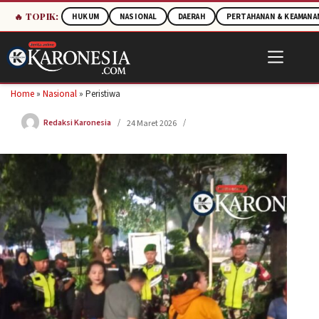
🔥 TOPIK:
HUKUM
NASIONAL
DAERAH
PERTAHANAN & KEAMANA
Skip
to
content
Home
»
Nasional
»
Peristiwa
Redaksi Karonesia
24 Maret 2026