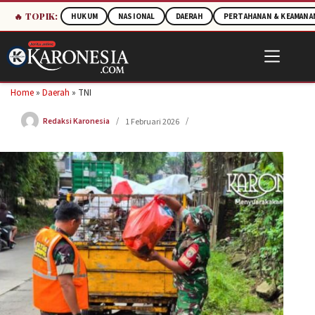
🔥 TOPIK:
HUKUM
NASIONAL
DAERAH
PERTAHANAN & KEAMANA
Skip
to
content
Home
»
Daerah
»
TNI
Redaksi Karonesia
1 Februari 2026