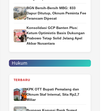
BGN Bersih-Bersih MBG: 833
Dapur Ditutup, Oknum Peminta Fee
Terancam Dipecat
Konsolidasi GCP Banten Plus:
Ketum Optimistis Basis Dukungan
Prabowo Tetap Solid Jelang Apel
Akbar Nusantara
Hukum
TERBARU
‎KPK OTT Bupati Pemalang dan
Oknum Staf Internal, Sita Rp2,7
Miliar
Buronan Korupsi Bank Sumut