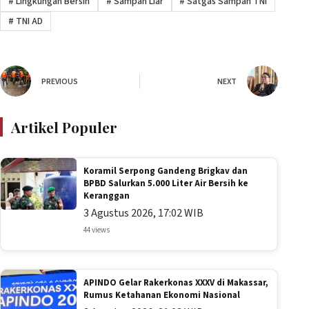
#
Lingkungan Bersih
#
Sampah Liar
#
Satgas Sampah TNI
#
TNI AD
PREVIOUS
NEXT
Artikel Populer
Koramil Serpong Gandeng Brigkav dan
BPBD Salurkan 5.000 Liter Air Bersih ke
Keranggan
3 Agustus 2026, 17:02 WIB
44 views
APINDO Gelar Rakerkonas XXXV di Makassar,
Rumus Ketahanan Ekonomi Nasional