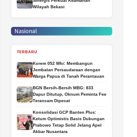
Sinergis Perkuat Keamanan
Wilayah Bekasi
Nasional
TERBARU
Korem 052 Wkr: Membangun
Jembatan Persaudaraan dengan
Warga Papua di Tanah Perantauan
BGN Bersih-Bersih MBG: 833
Dapur Ditutup, Oknum Peminta Fee
Terancam Dipecat
Konsolidasi GCP Banten Plus:
Ketum Optimistis Basis Dukungan
Prabowo Tetap Solid Jelang Apel
Akbar Nusantara