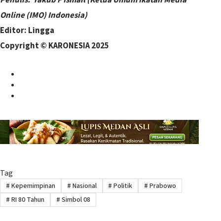
Online (IMO) Indonesia)
Editor: Lingga
Copyright © KARONESIA 2025
Facebook
Twitter
Instagram
Tag
#
Kepemimpinan
#
Nasional
#
Politik
#
Prabowo
#
RI 80 Tahun
#
Simbol 08