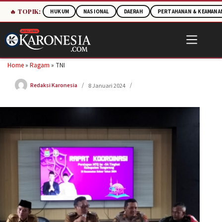
🔥 TOPIK:
HUKUM
NASIONAL
DAERAH
PERTAHANAN & KEAMANA
Skip
to
content
Home
»
Ragam
»
TNI
Redaksi Karonesia
8 Januari 2024