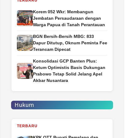
TERBARU
Korem 052 Wkr: Membangun
Jembatan Persaudaraan dengan
Warga Papua di Tanah Perantauan
BGN Bersih-Bersih MBG: 833
Dapur Ditutup, Oknum Peminta Fee
Terancam Dipecat
Konsolidasi GCP Banten Plus:
Ketum Optimistis Basis Dukungan
Prabowo Tetap Solid Jelang Apel
Akbar Nusantara
Hukum
TERBARU
‎KPK OTT Bupati Pemalang dan