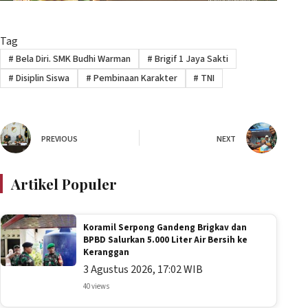
Tag
#
Bela Diri. SMK Budhi Warman
#
Brigif 1 Jaya Sakti
#
Disiplin Siswa
#
Pembinaan Karakter
#
TNI
PREVIOUS
NEXT
Artikel Populer
Koramil Serpong Gandeng Brigkav dan
BPBD Salurkan 5.000 Liter Air Bersih ke
Keranggan
3 Agustus 2026, 17:02 WIB
40 views