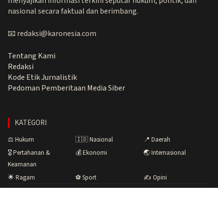
menyajikan informasi terkini seputar hukum, politik, dan
nasional secara faktual dan berimbang.
📧 redaksi@karonesia.com
Tentang Kami
Redaksi
Kode Etik Jurnalistik
Pedoman Pemberitaan Media Siber
KATEGORI
⚖️ Hukum
🇮🇩 Nasional
📍 Daerah
🎖️ Pertahanan &
💰 Ekonomi
🌏 Internasional
Keamanan
🌟 Ragam
⚽ Sport
✍️ Opini
Copyright © 2026 Karonesia.com · Menyuarakan Fakta,
Membangun Bangsa