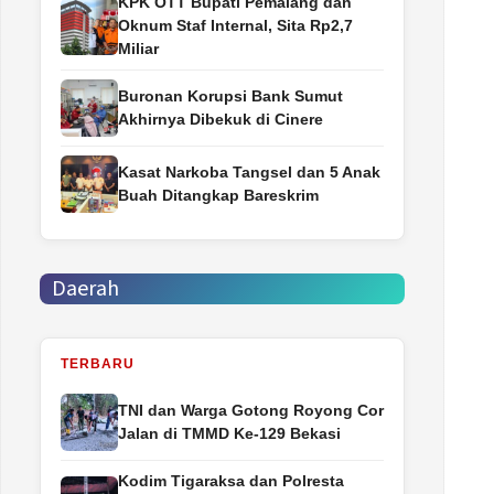
‎KPK OTT Bupati Pemalang dan
Oknum Staf Internal, Sita Rp2,7
Miliar
Buronan Korupsi Bank Sumut
Akhirnya Dibekuk di Cinere
Kasat Narkoba Tangsel dan 5 Anak
Buah Ditangkap Bareskrim
Daerah
TERBARU
TNI dan Warga Gotong Royong Cor
Jalan di TMMD Ke-129 Bekasi
Kodim Tigaraksa dan Polresta