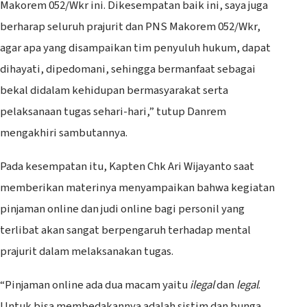
Makorem 052/Wkr ini. Dikesempatan baik ini, saya juga
berharap seluruh prajurit dan PNS Makorem 052/Wkr,
agar apa yang disampaikan tim penyuluh hukum, dapat
dihayati, dipedomani, sehingga bermanfaat sebagai
bekal didalam kehidupan bermasyarakat serta
pelaksanaan tugas sehari-hari,” tutup Danrem
mengakhiri sambutannya.
Pada kesempatan itu, Kapten Chk Ari Wijayanto saat
memberikan materinya menyampaikan bahwa kegiatan
pinjaman online dan judi online bagi personil yang
terlibat akan sangat berpengaruh terhadap mental
prajurit dalam melaksanakan tugas.
“Pinjaman online ada dua macam yaitu
ilegal
dan
legal
.
Untuk bisa membedakannya adalah sistim dan bunga