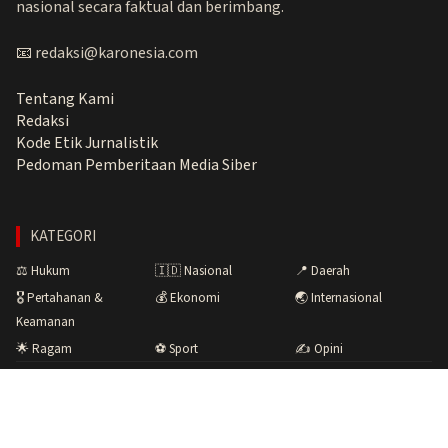
nasional secara faktual dan berimbang.
📧 redaksi@karonesia.com
Tentang Kami
Redaksi
Kode Etik Jurnalistik
Pedoman Pemberitaan Media Siber
KATEGORI
⚖️ Hukum
🇮🇩 Nasional
📍 Daerah
🎖️ Pertahanan &
💰 Ekonomi
🌏 Internasional
Keamanan
🌟 Ragam
⚽ Sport
✍️ Opini
Copyright © 2026 Karonesia.com · Menyuarakan Fakta,
Membangun Bangsa