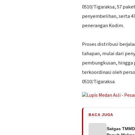
0510/Tigaraksa, 57 pake
penyembelihan, serta 47
penerangan Kodim.
‎Proses distribusi berjal
tahapan, mulai dari pen
pembungkusan, hingga p
terkoordinasi oleh pers
0510/Tigaraksa.
BACA JUGA
Satgas TMMD 
Penuh Makna