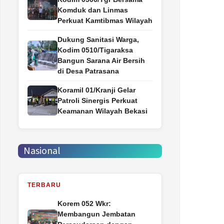
Komduk dan Linmas
Perkuat Kamtibmas Wilayah
Dukung Sanitasi Warga,
Kodim 0510/Tigaraksa
Bangun Sarana Air Bersih
di Desa Patrasana
Koramil 01/Kranji Gelar
Patroli Sinergis Perkuat
Keamanan Wilayah Bekasi
Nasional
TERBARU
Korem 052 Wkr:
Membangun Jembatan