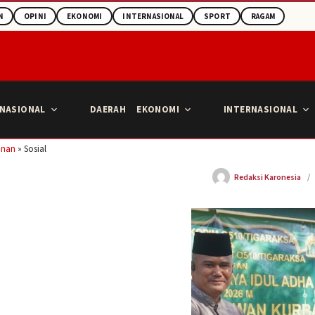
N
OPINI
EKONOMI
INTERNASIONAL
SPORT
RAGAM
NASIONAL
DAERAH
EKONOMI
INTERNASIONAL
anan
»
Sosial
Redaksi Karonesia