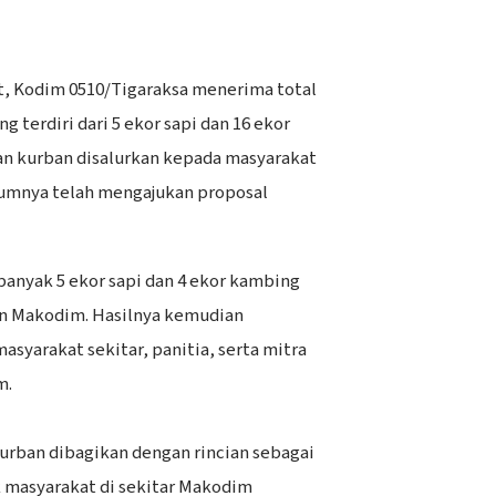
t, Kodim 0510/Tigaraksa menerima total
g terdiri dari 5 ekor sapi dan 16 ekor
n kurban disalurkan kepada masyarakat
umnya telah mengajukan proposal
sebanyak 5 ekor sapi dan 4 ekor kambing
an Makodim. Hasilnya kemudian
asyarakat sekitar, panitia, serta mitra
m.
kurban dibagikan dengan rincian sebagai
k masyarakat di sekitar Makodim