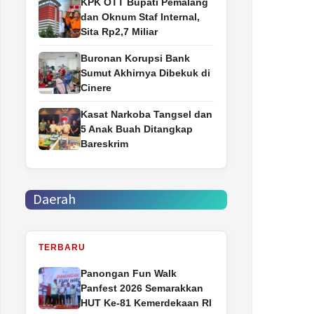
‎KPK OTT Bupati Pemalang
dan Oknum Staf Internal,
Sita Rp2,7 Miliar
Buronan Korupsi Bank
Sumut Akhirnya Dibekuk di
Cinere
Kasat Narkoba Tangsel dan
5 Anak Buah Ditangkap
Bareskrim
Daerah
TERBARU
Panongan Fun Walk
Panfest 2026 Semarakkan
HUT Ke-81 Kemerdekaan RI