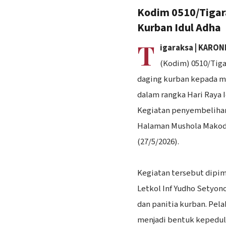
Kodim 0510/Tigar
Kurban Idul Adha
T
igaraksa | KARO
(Kodim) 0510/Tig
daging kurban kepada ma
dalam rangka Hari Raya I
Kegiatan penyembelihan
Halaman Mushola Makodi
(27/5/2026).
‎Kegiatan tersebut dipi
Letkol Inf Yudho Setyono
dan panitia kurban. Pela
menjadi bentuk kepeduli