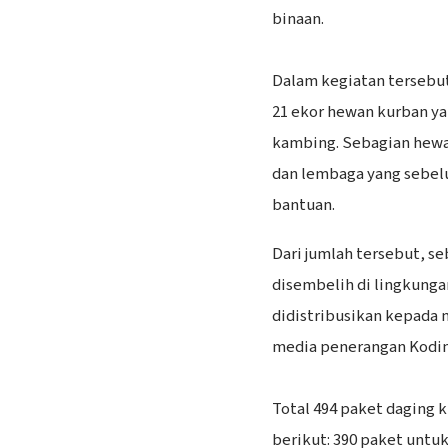
binaan.
Dalam kegiatan tersebu
21 ekor hewan kurban yan
kambing. Sebagian hewa
dan lembaga yang sebel
bantuan.
‎‎Dari jumlah tersebut, 
disembelih di lingkung
didistribusikan kepada m
media penerangan Kodi
‎Total 494 paket daging 
berikut: 390 paket untu