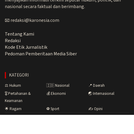
nasional secara faktual dan berimbang.
📧 redaksi@karonesia.com
Tentang Kami
Redaksi
Kode Etik Jurnalistik
Pedoman Pemberitaan Media Siber
KATEGORI
⚖️ Hukum
🇮🇩 Nasional
📍 Daerah
🎖️ Pertahanan &
💰 Ekonomi
🌏 Internasional
Keamanan
🌟 Ragam
⚽ Sport
✍️ Opini
Copyright © 2026 Karonesia.com · Menyuarakan Fakta,
Membangun Bangsa