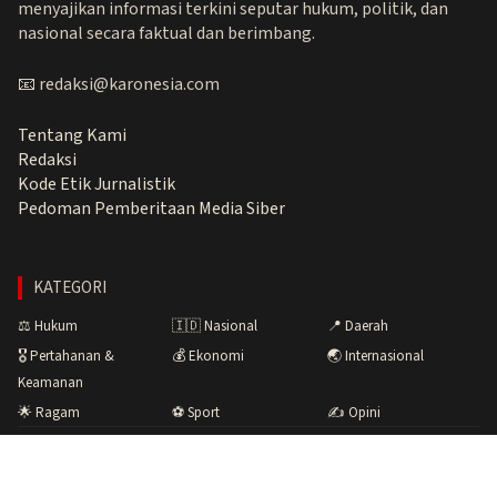
menyajikan informasi terkini seputar hukum, politik, dan
nasional secara faktual dan berimbang.
📧 redaksi@karonesia.com
Tentang Kami
Redaksi
Kode Etik Jurnalistik
Pedoman Pemberitaan Media Siber
KATEGORI
⚖️ Hukum
🇮🇩 Nasional
📍 Daerah
🎖️ Pertahanan &
💰 Ekonomi
🌏 Internasional
Keamanan
🌟 Ragam
⚽ Sport
✍️ Opini
Copyright © 2026 Karonesia.com · Menyuarakan Fakta,
Membangun Bangsa