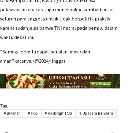
Di kesempatan itu, Kasbrigif 1 Jaya Sakti usai
pelaksanaan upacara juga menekankan kembali untuk
seluruh para anggota untuk tidak berpolitik praktis
karena sudah jelas bahwa TNI netral pada pemilu dalam
waktu dekat ini.
“Semoga pemilu dapat berjalan lancar dan
aman.”katanya. (@2024/lingga)
Tag
#
Bulanan
#
Irup
#
Kasbrigif 1/JS
#
Upacara Bendera