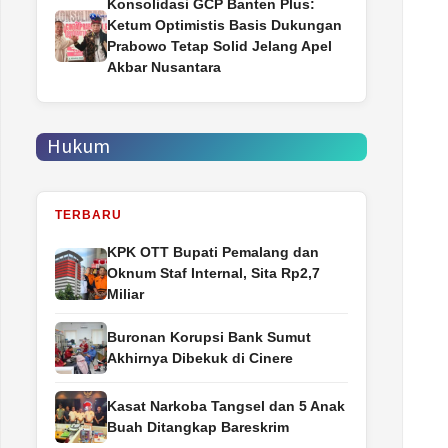
Konsolidasi GCP Banten Plus:
Ketum Optimistis Basis Dukungan
Prabowo Tetap Solid Jelang Apel
Akbar Nusantara
Hukum
TERBARU
‎KPK OTT Bupati Pemalang dan
Oknum Staf Internal, Sita Rp2,7
Miliar
Buronan Korupsi Bank Sumut
Akhirnya Dibekuk di Cinere
Kasat Narkoba Tangsel dan 5 Anak
Buah Ditangkap Bareskrim