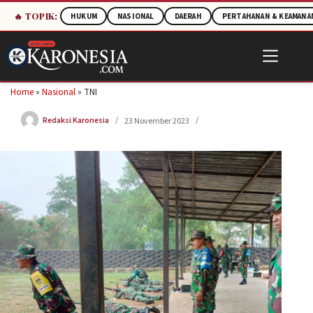
🔥 TOPIK:
HUKUM
NASIONAL
DAERAH
PERTAHANAN & KEAMANA
Skip
to
content
Home
»
Nasional
»
TNI
Redaksi Karonesia
23 November 2023