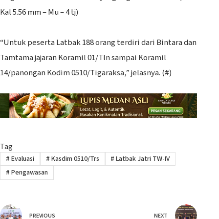
Kal 5.56 mm – Mu – 4 tj)
“Untuk peserta Latbak 188 orang terdiri dari Bintara dan
Tamtama jajaran Koramil 01/Tln sampai Koramil
14/panongan Kodim 0510/Tigaraksa,” jelasnya. (#)
Tag
#
Evaluasi
#
Kasdim 0510/Trs
#
Latbak Jatri TW-IV
#
Pengawasan
PREVIOUS
NEXT