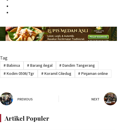
Twitter
Instagram
Tag
#
Babinsa
#
Barang ilegal
#
Dandim Tangerang
#
Kodim 0506/Tgr
#
Koramil Ciledug
#
Pinjaman online
PREVIOUS
NEXT
Artikel Populer