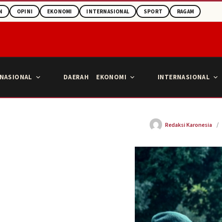
N
OPINI
EKONOMI
INTERNASIONAL
SPORT
RAGAM
NASIONAL
DAERAH
EKONOMI
INTERNASIONAL
Redaksi Karonesia