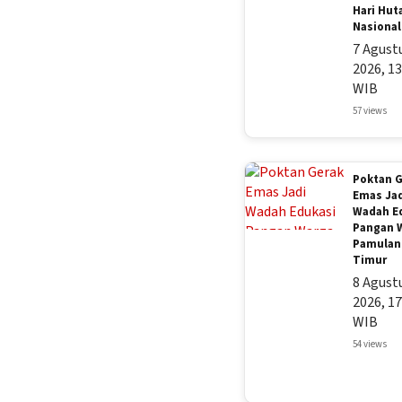
Hari Hut
Nasional
7 Agust
2026, 13
WIB
57 views
Poktan 
Emas Ja
Wadah E
Pangan 
Pamulan
Timur
8 Agust
2026, 17
WIB
54 views