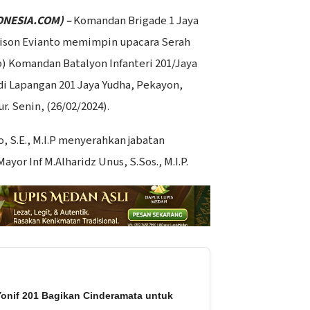
ONESIA.COM) –
Komandan Brigade 1 Jaya
wison Evianto memimpin upacara Serah
b) Komandan Batalyon Infanteri 201/Jaya
di Lapangan 201 Jaya Yudha, Pekayon,
r. Senin, (26/02/2024).
o, S.E., M.I.P menyerahkan jabatan
yor Inf M.Alharidz Unus, S.Sos., M.I.P.
Yonif 201 Bagikan Cinderamata untuk