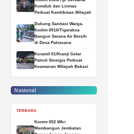
Komduk dan Linmas
Perkuat Kamtibmas Wilayah
Dukung Sanitasi Warga,
Kodim 0510/Tigaraksa
Bangun Sarana Air Bersih
di Desa Patrasana
Koramil 01/Kranji Gelar
Patroli Sinergis Perkuat
Keamanan Wilayah Bekasi
Nasional
TERBARU
Korem 052 Wkr:
Membangun Jembatan