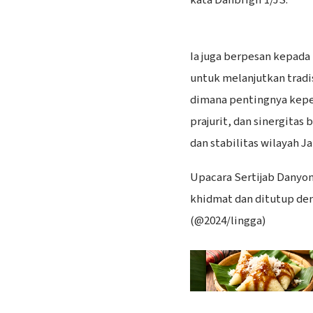
Ia juga berpesan kepada 
untuk melanjutkan tradis
dimana pentingnya kepe
prajurit, dan sinergita
dan stabilitas wilayah Ja
Upacara Sertijab Danyon
khidmat dan ditutup den
(@2024/lingga)