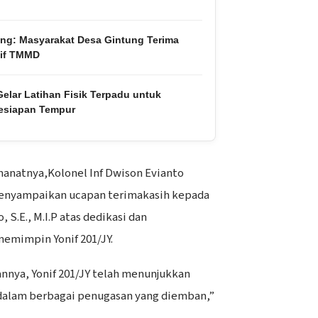
ng: Masyarakat Desa Gintung Terima
tif TMMD
Gelar Latihan Fisik Terpadu untuk
esiapan Tempur
anatnya,Kolonel Inf Dwison Evianto
 menyampaikan ucapan terimakasih kepada
, S.E., M.I.P atas dedikasi dan
emimpin Yonif 201/JY.
nya, Yonif 201/JY telah menunjukkan
 dalam berbagai penugasan yang diemban,”