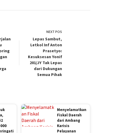
NEXT
POS
rjalan
Lepas Sambut,
u
Letkol Inf Anton
oring
Prasetyo:
ngan
Kesuksesan Yonif
201/JY Tak Lepas
rga
dari Dukungan
Semua Pihak
tuk
Menyelamatkan
a,
Fiskal Daerah
52
dari Ambang
.000
Karisis
ringati
Pelayanan