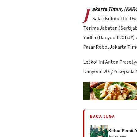
J
akarta Timur, (KAR
Sakti Kolonel Inf D
Terima Jabatan (Sertija
Yudha (Danyonif 201/JY) 
Pasar Rebo, Jakarta Timu
Letkol Inf Anton Prasety
Danyonif 201/JY kepada Ma
BACA JUGA
Ketua Persit 
Anggota