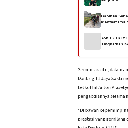
Babinsa Sena
Manfaat Posi
Yonif 201/JY 
Tingkatkan K
Sementara itu, dalam am
Danbrigif 1 Jaya Sakti
Letkol Inf Anton Prasetyo
pengabdiannya selama m
“Di bawah kepemimpinan
prestasi yang gemilang
kata Danbrigif 1/JS.