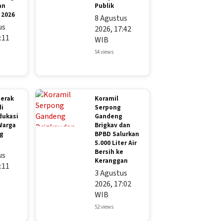
an
Publik
 2026
8 Agustus
us
2026, 17:42
:11
WIB
54 views
Gerak
Koramil
di
Serpong
dukasi
Gandeng
Warga
Brigkav dan
g
BPBD Salurkan
5.000 Liter Air
Bersih ke
us
Keranggan
:11
3 Agustus
2026, 17:02
WIB
52 views