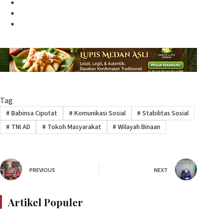
Facebook
Twitter
Instagram
Tag
#
Babinsa Ciputat
#
Komunikasi Sosial
#
Stabilitas Sosial
#
TNI AD
#
Tokoh Masyarakat
#
Wilayah Binaan
PREVIOUS
NEXT
Artikel Populer