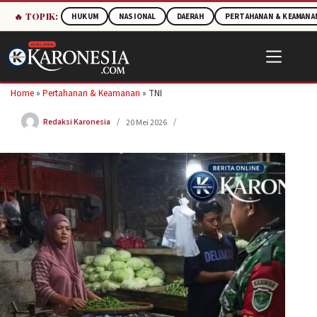
🔥 TOPIK:
HUKUM
NASIONAL
DAERAH
PERTAHANAN & KEAMANA
Skip
to
content
Home
»
Pertahanan & Keamanan
»
TNI
Redaksi Karonesia
20 Mei 2026