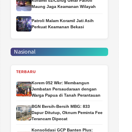
Koramil 02/Curug Gelar Patroli
Maung Jaga Keamanan Wilayah
Patroli Malam Koramil Jati Asih
Perkuat Keamanan Bekasi
Nasional
TERBARU
Korem 052 Wkr: Membangun
Jembatan Persaudaraan dengan
Warga Papua di Tanah Perantauan
BGN Bersih-Bersih MBG: 833
Dapur Ditutup, Oknum Peminta Fee
Terancam Dipecat
Konsolidasi GCP Banten Plus: