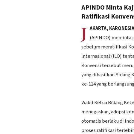
APINDO Minta Kaj
Ratifikasi Konven
J
AKARTA, KARONESI
(APINDO) meminta p
sebelum meratifikasi Ko
Internasional (ILO) ten
Konvensi tersebut meru
yang dihasilkan Sidang K
ke-114 yang berlangsung
‎Wakil Ketua Bidang Ke
menegaskan, adopsi konv
otomatis berlaku di Indo
proses ratifikasi terleb