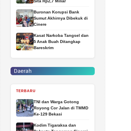
Sita Rp2,7 Miliar
Buronan Korupsi Bank
Sumut Akhirnya Dibekuk di
Cinere
Kasat Narkoba Tangsel dan
5 Anak Buah Ditangkap
Bareskrim
Daerah
TERBARU
TNI dan Warga Gotong
Royong Cor Jalan di TMMD
Ke-129 Bekasi
Kodim Tigaraksa dan