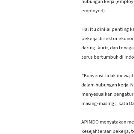
hubungan kerja (employe
employed).
‎Hal itu dinilai penting
pekerja di sektor ekono
daring, kurir, dan tenag
terus bertumbuh di Indo
‎”Konvensi tidak mewaji
dalam hubungan kerja. N
menyesuaikan pengatura
masing-masing,” kata D
‎APINDO menyatakan me
kesejahteraan pekerja, t