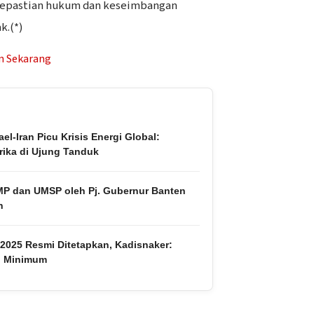
i kepastian hukum dan keseimbangan
k.(*)
el-Iran Picu Krisis Energi Global:
ika di Ujung Tanduk
P dan UMSP oleh Pj. Gubernur Banten
n
2025 Resmi Ditetapkan, Kadisnaker:
i Minimum