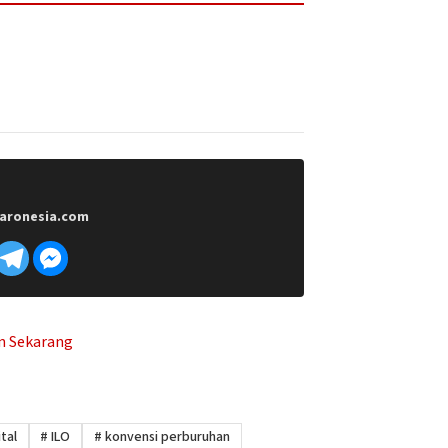
aronesia.com
tal
#
ILO
#
konvensi perburuhan