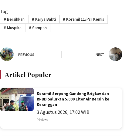
Tag
#
Bersihkan
#
Karya Bakti
#
Koramil 11/Psr Kemis
#
Muspika
#
Sampah
PREVIOUS
NEXT
Artikel Populer
Koramil Serpong Gandeng Brigkav dan
BPBD Salurkan 5.000 Liter Air Bersih ke
Keranggan
3 Agustus 2026, 17:02 WIB
44 views