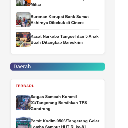
Miliar
Buronan Korupsi Bank Sumut
Akhirnya Dibekuk di Cinere
Kasat Narkoba Tangsel dan 5 Anak
Buah Ditangkap Bareskrim
Daerah
TERBARU
Satgas Sampah Koramil
01/Tangerang Bersihkan TPS
Gondrong
Persit Kodim 0506/Tangerang Gelar
Lomba Sambut HUT RI ke-81