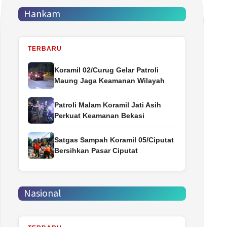
Hankam
TERBARU
Koramil 02/Curug Gelar Patroli
Maung Jaga Keamanan Wilayah
Patroli Malam Koramil Jati Asih
Perkuat Keamanan Bekasi
Satgas Sampah Koramil 05/Ciputat
Bersihkan Pasar Ciputat
Nasional