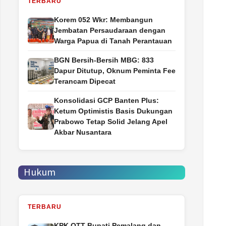
TERBARU
Korem 052 Wkr: Membangun
Jembatan Persaudaraan dengan
Warga Papua di Tanah Perantauan
BGN Bersih-Bersih MBG: 833
Dapur Ditutup, Oknum Peminta Fee
Terancam Dipecat
Konsolidasi GCP Banten Plus:
Ketum Optimistis Basis Dukungan
Prabowo Tetap Solid Jelang Apel
Akbar Nusantara
Hukum
TERBARU
‎KPK OTT Bupati Pemalang dan