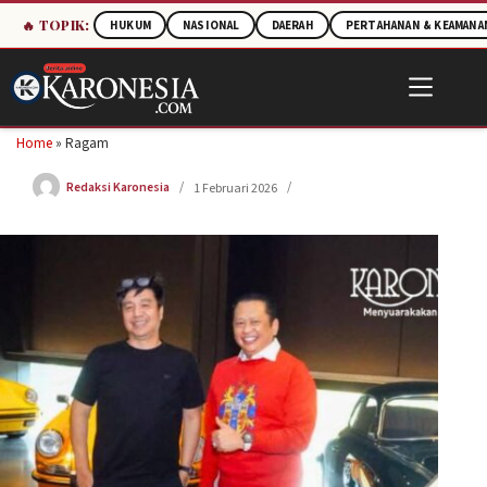
🔥 TOPIK:
HUKUM
NASIONAL
DAERAH
PERTAHANAN & KEAMANA
Skip
to
content
Home
»
Ragam
Redaksi Karonesia
1 Februari 2026