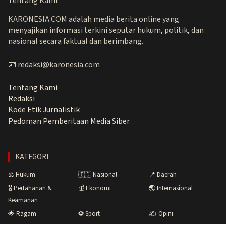
Tentang Kami
KARONESIA.COM adalah media berita online yang
menyajikan informasi terkini seputar hukum, politik, dan
nasional secara faktual dan berimbang.
📧 redaksi@karonesia.com
Tentang Kami
Redaksi
Kode Etik Jurnalistik
Pedoman Pemberitaan Media Siber
KATEGORI
⚖️ Hukum
🇮🇩 Nasional
📍 Daerah
🎖️ Pertahanan &
💰 Ekonomi
🌏 Internasional
Keamanan
🌟 Ragam
⚽ Sport
✍️ Opini