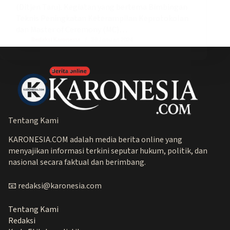
(Ditjen Taru). Kegiatan yang bertema Bimbingan
Teknis Peningkatan Keterampilan Keprotokolan
dan Master of Ceremony (MC)…
Redaksi Karonesia
30 Januari 2024
Tentang Kami
KARONESIA.COM adalah media berita online yang
menyajikan informasi terkini seputar hukum, politik, dan
nasional secara faktual dan berimbang.
📧 redaksi@karonesia.com
Tentang Kami
Redaksi