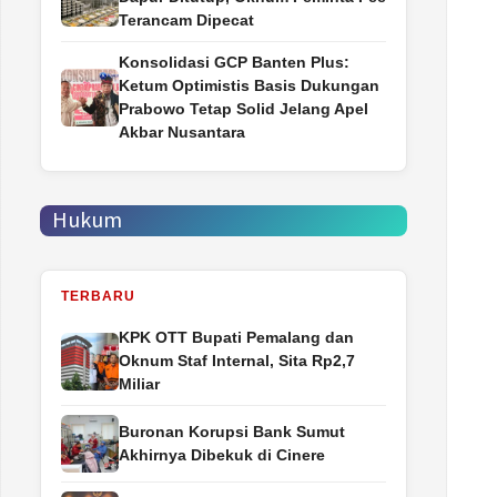
Terancam Dipecat
Konsolidasi GCP Banten Plus:
Ketum Optimistis Basis Dukungan
Prabowo Tetap Solid Jelang Apel
Akbar Nusantara
Hukum
TERBARU
‎KPK OTT Bupati Pemalang dan
Oknum Staf Internal, Sita Rp2,7
Miliar
Buronan Korupsi Bank Sumut
Akhirnya Dibekuk di Cinere