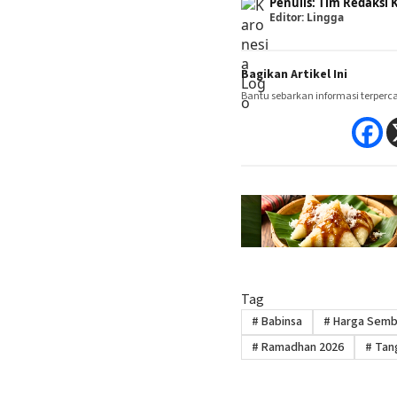
Penulis: Tim Redaks
Editor: Lingga
Bagikan Artikel Ini
Bantu sebarkan informasi terperc
Tag
#
Babinsa
#
Harga Sem
#
Ramadhan 2026
#
Tan