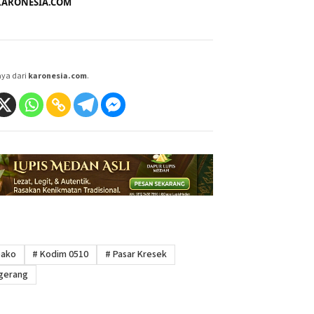
i KARONESIA.COM
aya dari
karonesia.com
.
bako
#
Kodim 0510
#
Pasar Kresek
gerang