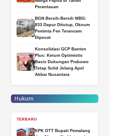
Warga Papua di Tanah
Perantauan
BGN Bersih-Bersih MBG:
833 Dapur Ditutup, Oknum
Peminta Fee Terancam
Dipecat
Konsolidasi GCP Banten
Plus: Ketum Optimistis
Basis Dukungan Prabowo
Tetap Solid Jelang Apel
Akbar Nusantara
Hukum
TERBARU
‎KPK OTT Bupati Pemalang