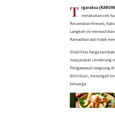
T
igaraksa (KARON
melakukan cek har
Kecamatan Kresek, Kabu
Langkah ini memastikan
Ramadhan dan tidak me
Stabilitas harga sembako
masyarakat cenderung m
Pengawasan langsung d
distribusi, mencegah lo
keluarga.