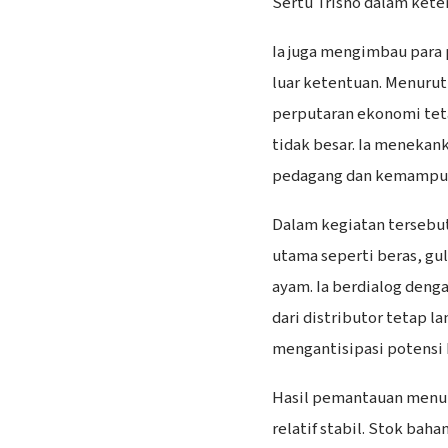
Sertu Trisno dalam kete
Ia juga mengimbau para 
luar ketentuan. Menurut
perputaran ekonomi tet
tidak besar. Ia meneka
pedagang dan kemampua
Dalam kegiatan tersebu
utama seperti beras, gul
ayam. Ia berdialog den
dari distributor tetap l
mengantisipasi potensi 
Hasil pemantauan menun
relatif stabil. Stok ba