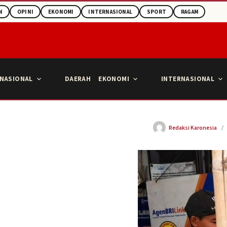
N
OPINI
EKONOMI
INTERNASIONAL
SPORT
RAGAM
NASIONAL
DAERAH
EKONOMI
INTERNASIONAL
Redaksi Karonesia