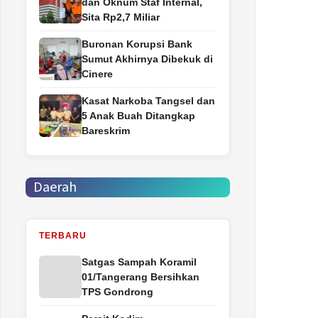
dan Oknum Staf Internal,
Sita Rp2,7 Miliar
Buronan Korupsi Bank
Sumut Akhirnya Dibekuk di
Cinere
Kasat Narkoba Tangsel dan
5 Anak Buah Ditangkap
Bareskrim
Daerah
TERBARU
Satgas Sampah Koramil
01/Tangerang Bersihkan
TPS Gondrong