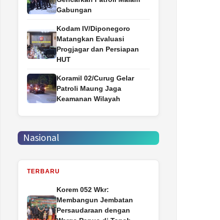
Gabungan
Kodam IV/Diponegoro
Matangkan Evaluasi
Progjagar dan Persiapan
HUT
Koramil 02/Curug Gelar
Patroli Maung Jaga
Keamanan Wilayah
Nasional
TERBARU
Korem 052 Wkr:
Membangun Jembatan
Persaudaraan dengan