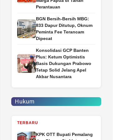
Warga Papua di Tanah
Perantauan
BGN Bersih-Bersih MBG:
833 Dapur Ditutup, Oknum
Peminta Fee Terancam
Dipecat
Konsolidasi GCP Banten
Plus: Ketum Optimistis
Basis Dukungan Prabowo
Tetap Solid Jelang Apel
Akbar Nusantara
Hukum
TERBARU
‎KPK OTT Bupati Pemalang