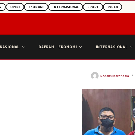
N
OPINI
EKONOMI
INTERNASIONAL
SPORT
RAGAM
NASIONAL
DAERAH
EKONOMI
INTERNASIONAL
Redaksi Karonesia