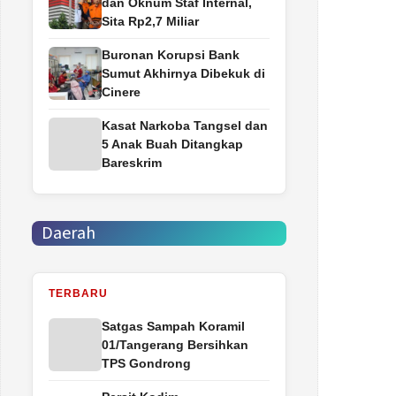
dan Oknum Staf Internal,
Sita Rp2,7 Miliar
Buronan Korupsi Bank
Sumut Akhirnya Dibekuk di
Cinere
Kasat Narkoba Tangsel dan
5 Anak Buah Ditangkap
Bareskrim
Daerah
TERBARU
Satgas Sampah Koramil
01/Tangerang Bersihkan
TPS Gondrong