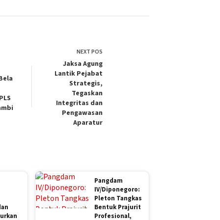
NEXT
POS
Jaksa Agung
Lantik Pejabat
Bela
Strategis,
Tegaskan
MPLS
Integritas dan
ambi
Pengawasan
Aparatur
Pangdam
IV/Diponegoro:
g
Pleton Tangkas
dan
Bentuk Prajurit
lurkan
Profesional,