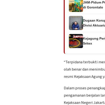
JAM-Pidum Pu
di Gorontalo
Dugaan Korup
Divisi Aktuari
Kejagung Per
Sritex
“Terpidana terbukti mem
olah benar dan menimbul
resmi Kejaksaan Agung ya
Dalam proses penangkap
pengamanan berjalan lanc
Kejaksaan Negeri Jakart