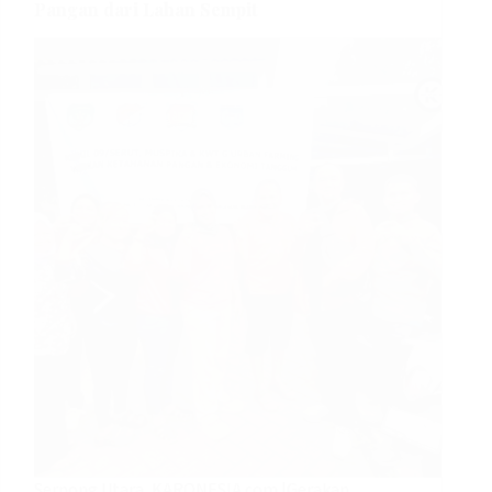
Pangan dari Lahan Sempit
Serpong Utara, KARONESIA.com |Gerakan