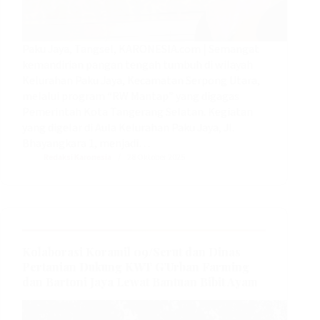
Paku Jaya, Tangsel, KARONESIA.com | Semangat
kemandirian pangan tengah tumbuh di wilayah
Kelurahan Paku Jaya, Kecamatan Serpong Utara,
melalui program “RW Mantap” yang digagas
Pemerintah Kota Tangerang Selatan. Kegiatan
yang digelar di Aula Kelurahan Paku Jaya, Jl.
Bhayangkara 1, menjadi…
Redaksi Karonesia
28 Oktober 2025
Kolaborasi Koramil 09/Serut dan Dinas
Pertanian Dukung KWT G’Urban Farming
dan Bartoni Jaya Lewat Bantuan Bibit Ayam