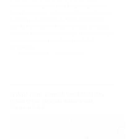
ketahanan pangan di Kota Tangerang Selatan
terus digelorakan, kali ini lewat tangan-tangan
tangguh para perempuan. Melalui Kelompok
Wanita Tani (KWT) G’Urban Farming, semangat
bercocok tanam di lahan sempit tumbuh menjadi
gerakan ekonomi rakyat yang produktif.
Perwakilan…
Redaksi Karonesia
13 November 2025
Festival Flona Tangsel: Saat UMKM dan
Petani Urban Menyatu dalam Irama
Ekonomi Lokal