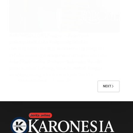
KARONESIA.COM | Tangsel – Kelompok
perempuan di Kota Tangerang Selatan
menunjukkan loyalitas kuat terhadap program
ketahanan pangan yang menjadi bagian dari visi
Asta Cita Presiden Prabowo Subianto. Melalui
praktik urban farming, para ibu rumah tangga
yang tergabung dalam Kelompok Wanita…
Redaksi Karonesia
13 Juni 2025
NEXT