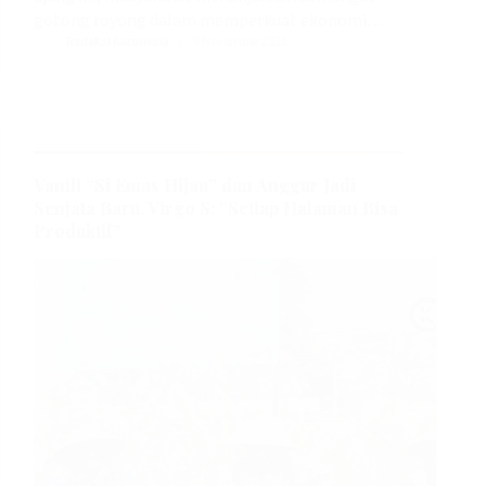
gotong royong dalam memperkuat ekonomi…
Redaksi Karonesia
9 November 2025
Vanili “Si Emas Hijau” dan Anggur Jadi
Senjata Baru, Virgo S: “Setiap Halaman Bisa
Produktif”