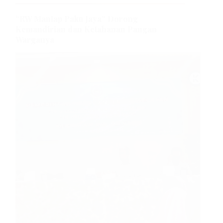
“RW Mantap Paku Jaya” Dorong
Kemandirian dan Ketahanan Pangan
Warganya