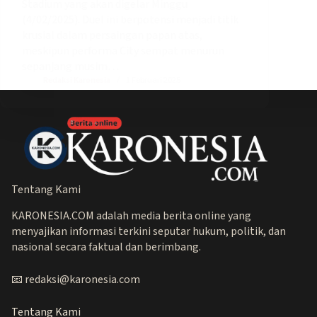
Stadium yang akan digelar Minggu
(4/02/2025). Duel ini berpotensi menjadi titik
krusial dalam persaingan papan atas,
meskipun performa City sempat menurun
sepanjang musim…
Redaksi Karonesia
1 Februari 2025
Tentang Kami
KARONESIA.COM adalah media berita online yang
menyajikan informasi terkini seputar hukum, politik, dan
nasional secara faktual dan berimbang.
📧 redaksi@karonesia.com
Tentang Kami