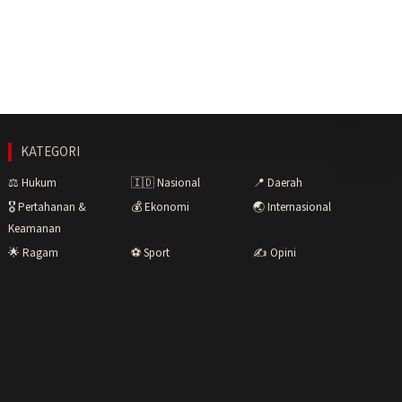
KATEGORI
⚖️ Hukum
🇮🇩 Nasional
📍 Daerah
🎖️ Pertahanan &
💰 Ekonomi
🌏 Internasional
Keamanan
🌟 Ragam
⚽ Sport
✍️ Opini