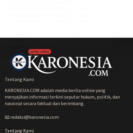
sejumlah pejabat strategis di Mabesad,
Jakarta, Senin (8/9/2025). Salah satu posisi
penting yang mengalami rotasi adalah
Panglima Kodam Iskandar Muda. Jabatan itu
kini resmi…
Redaksi Karonesia
10 September 2025
Tentang Kami
KARONESIA.COM adalah media berita online yang
menyajikan informasi terkini seputar hukum, politik, dan
nasional secara faktual dan berimbang.
📧 redaksi@karonesia.com
Tentang Kami