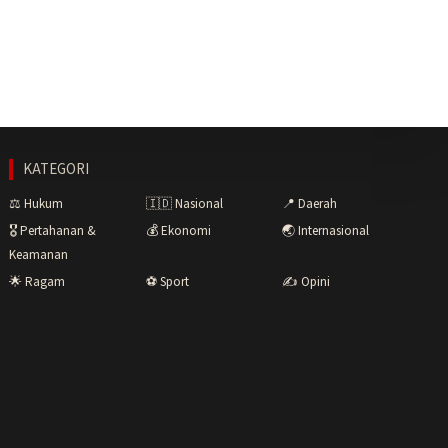
KATEGORI
⚖️ Hukum
🇮🇩 Nasional
📍 Daerah
🎖️ Pertahanan &
💰 Ekonomi
🌏 Internasional
Keamanan
🌟 Ragam
⚽ Sport
✍️ Opini