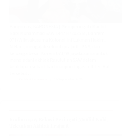
Banyumas, KARONESIA | Memperingati Maulid
Nabi Muhammad SAW 1447 H/2025 M, Danrem
071/Wijayakusuma Kolonel Inf Lukman Hakim,
M.Han., mengajak seluruh prajurit, PNS, dan
keluarga besar Korem 071/Wijayakusuma untuk
meneladani akhlak Rasulullah SAW dalam
kehidupan sehari-hari maupun tugas militer. Hal
tersebut…
Redaksi Karonesia
15 September 2025
Kodim 0507 Bekasi Peringati Maulid Nabi,
Tekankan Akhlak Prajurit