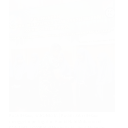
Kota Bekasi, KARONESIA | Kodim 0507/Bekasi
menggelar peringatan Maulid Nabi Muhammad
SAW 1447 H/2025 M di Musholla Al Jihad, Makodim