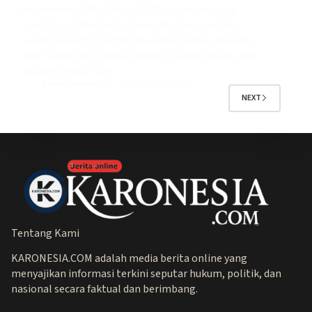
Muhammad SAW 1446 H/2024 M, berlangsung
meriah di di Musholla Daarul Al-Istiqomah Kp.
Lebak Baru RT 015/001 Desa Renged Kec. Kresek,
Kab Tangerang, Selasa malam, (24/09/2024) yang
dihadiri sekitar 500…
Redaksi Karonesia
25 September 2024
NEXT
Tentang Kami
KARONESIA.COM adalah media berita online yang
menyajikan informasi terkini seputar hukum, politik, dan
nasional secara faktual dan berimbang.