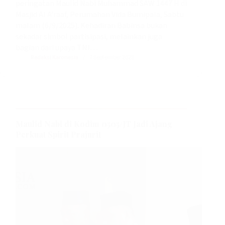
peringatan Maulid Nabi Muhammad SAW 1447 H di
Masjid Al A’raaf, Perumahan Vida Bumipala, Sabtu
malam (6/9/2025). Kehadiran Babinsa bukan
sekadar simbol partisipasi, melainkan juga
bagian dari upaya TNI…
Redaksi Karonesia
7 September 2025
Maulid Nabi di Kodim 0505/JT Jadi Ajang
Perkuat Spirit Prajurit