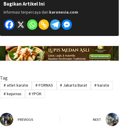
Bagikan Artikel Ini
Informasi terpercaya dari
karonesia.com
Tag
#
atlet karate
#
FORNAS
#
Jakarta Barat
#
karate
#
kejurnas
#
YPOK
PREVIOUS
NEXT